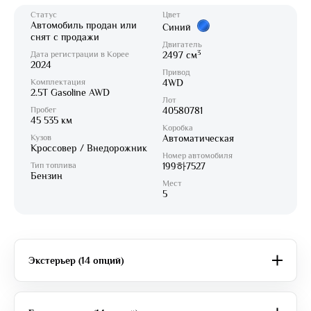
Статус
Цвет
Автомобиль продан или
Синий
снят с продажи
Двигатель
3
Дата регистрации в Корее
2497 см
2024
Привод
Комплектация
4WD
2.5T Gasoline AWD
Лот
Пробег
40580781
45 535 км
Коробка
Кузов
Автоматическая
Кроссовер / Внедорожник
Номер автомобиля
Тип топлива
199하7527
Бензин
Мест
5
Экстерьер (14 опций)