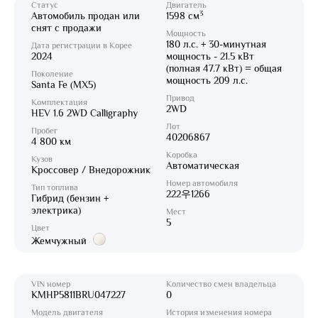
Статус
Двигатель
3
Автомобиль продан или
1598 см
снят с продажи
Мощность
180 л.с. + 30-минутная
Дата регистрации в Корее
2024
мощность - 21.5 кВт
(полная 47.7 кВт) = общая
Поколение
мощность 209 л.с.
Santa Fe (MX5)
Привод
Комплектация
2WD
HEV 1.6 2WD Calligraphy
Лот
Пробег
40206867
4 800 км
Коробка
Кузов
Автоматическая
Кроссовер / Внедорожник
Номер автомобиля
Тип топлива
222우1266
Гибрид (бензин +
электрика)
Мест
5
Цвет
Жемчужный
VIN номер
Количество смен владельца
KMHP5811BRU047227
0
Модель двигателя
История изменения номера