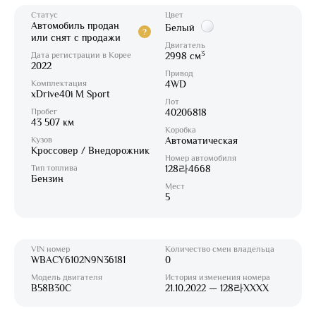
Статус
Цвет
Автомобиль продан
Белый
?
или снят с продажи
Двигатель
3
Дата регистрации в Корее
2998 см
2022
Привод
Комплектация
4WD
xDrive40i M Sport
Лот
Пробег
40206818
43 507 км
Коробка
Кузов
Автоматическая
Кроссовер / Внедорожник
Номер автомобиля
Тип топлива
128라4668
Бензин
Мест
5
VIN номер
Количество смен владельца
WBACY6102N9N36181
0
Модель двигателя
История изменения номера
B58B30C
21.10.2022 — 128라XXXX