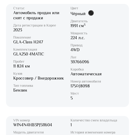
Статус
Цвет
Автомобиль продан или
Чёрный
снят с продажи
Двигатель
3
Дата регистрации в Корее
1991 см
2023
Мощность
Поколение
224 л.с.
GLA-Class H247
Привод
Комплектация
4WD
GLA250 4MATIC
Лот
Пробег
39766096
11 824 км
Коробка
Кузов
Автоматическая
Кроссовер / Внедорожник
Номер автомобиля
Тип топлива
175더8098
Бензин
Мест
5
VIN номер
Количество смен владельца
W1N4N4HB3PJ511604
1
Модель двигателя
История изменения номера