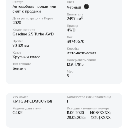
Статус
Цвет
Автомобиль продан или
Чёрный
снят с продажи
Двигатель
3
Дата регистрации в Корее
2497 см
2020
Привод
Комплектация
4WD
Gasoline 2.5 Turbo AWD
Лот
Пробег
39749670
70 321 км
Коробка
Кузов
Автоматическая
Крупный класс
Номер автомобиля
Тип топлива
123너7815
Бензин
Мест
5
VIN номер
Количество смен владельца
KMTGB41CDMU017168
1
Модель двигателя
История изменения номера
G4KR
11.06.2020 — 140호XXXX;
28.05.2025 — 123너XXXX